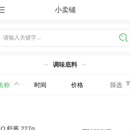
小卖铺
请输入关键字...
调味底料
名称
时间
价格
筛选
.O 虾酱 227g